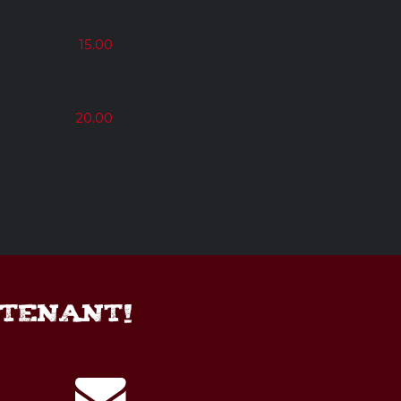
15.00
20.00
NTENANT!