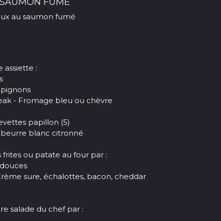
U SAUMON FUMÉ
ux au saumon fumé
assiette :
s
pignons
teak - Fromage bleu ou chèvre
vettes papillon (5)
 beurre blanc citronné
ites ou patate au four par :
 douces
Crème sure, échalottes, bacon, cheddar
 salade du chef par :