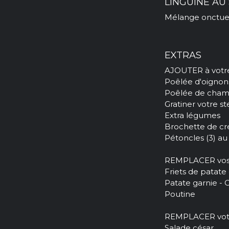
LINGUINE A
Mélange onctue
EXTRAS
AJOUTER à votre 
Poêlée d'oignon
Poêlée de cham
Gratiner votre s
Extra légumes
Brochette de cre
Pétoncles (3) au
REMPLACER vos fr
Friets de patate
Patate garnie - 
Poutine
REMPLACER votre
Salade césar